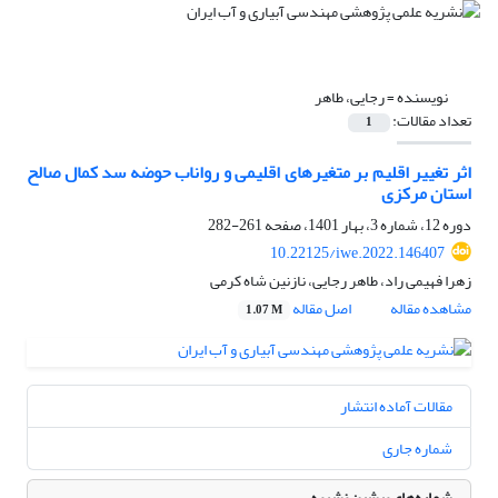
نویسنده =
رجایی، طاهر
تعداد مقالات:
1
اثر تغییر اقلیم بر متغیرهای اقلیمی و رواناب حوضه سد کمال صالح
استان مرکزی
دوره 12، شماره 3، بهار 1401، صفحه
261-282
10.22125/iwe.2022.146407
زهرا فهیمی راد، طاهر رجایی، نازنین شاه کرمی
مشاهده مقاله
اصل مقاله
1.07 M
مقالات آماده انتشار
شماره جاری
شماره‌های پیشین نشریه