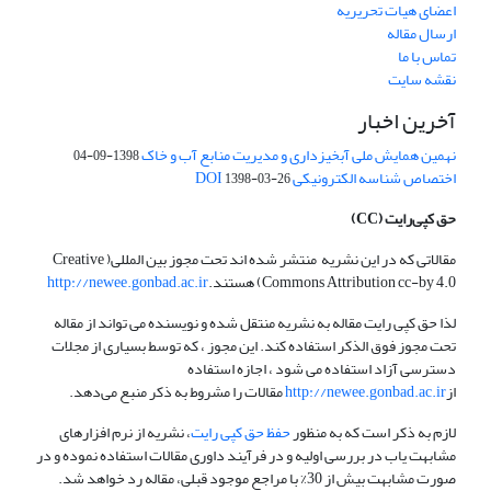
اعضای هیات تحریریه
ارسال مقاله
تماس با ما
نقشه سایت
آخرین اخبار
نهمین همایش ملی آبخیزداری و مدیریت منابع آب و خاک
1398-09-04
اختصاص شناسه الکترونیکی DOI
1398-03-26
حق کپی‌رایت
(CC)
مقالاتی که در این نشریه منتشر شده اند تحت مجوز بین المللی( Creative
Commons Attribution cc-by 4.0) هستند.
http://newee.gonbad.ac.ir
لذا حق کپی رایت مقاله به نشریه منتقل شده و نویسنده می تواند از مقاله
تحت مجوز فوق الذکر استفاده کند. این مجوز ، که توسط بسیاری از مجلات
دسترسی آزاد استفاده می شود ، اجازه استفاده
از
http://newee.gonbad.ac.ir
مقالات را مشروط به ذکر منبع می‌دهد.
لازم به ذکر است که به منظور
حفظ حق کپی رایت
، نشریه از نرم افزارهای
مشابهت یاب در بررسی اولیه و در فرآیند داوری مقالات استفاده نموده و در
صورت مشابهت بیش از 30% با مراجع موجود قبلی، مقاله رد خواهد شد.