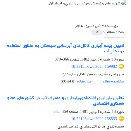
نویسنده =
اثنی عشری، هاجر
تعداد مقالات:
2
تعیین بیمه آبیاری کانال‌های آبرسانی سیستان به منظور استفاده
بهینه از آب
دوره 13، شماره 3، بهار 1402، صفحه
366-379
10.22125/iwe.2023.169902
هاجر اثنی عشری، محسن عادلی سارودئئ
مشاهده مقاله
اصل مقاله
533.64 K
تحلیل نابرابری اقتصادی،پایداری و مصرف آب در کشورهای عضو
همکاری اقتصادی
دوره 13، شماره 1، پاییز 1401، صفحه
369-382
10.22125/iwe.2022.158533
سمیه نقوی، هاجر اثنی عشری، ندا بنی اسدی