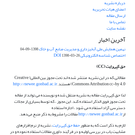
درباره نشریه
اعضای هیات تحریریه
ارسال مقاله
تماس با ما
نقشه سایت
آخرین اخبار
نهمین همایش ملی آبخیزداری و مدیریت منابع آب و خاک
1398-09-04
اختصاص شناسه الکترونیکی DOI
1398-03-26
حق کپی‌رایت
(CC)
مقالاتی که در این نشریه منتشر شده اند تحت مجوز بین المللی( Creative
Commons Attribution cc-by 4.0) هستند.
http://newee.gonbad.ac.ir
لذا حق کپی رایت مقاله به نشریه منتقل شده و نویسنده می تواند از مقاله
تحت مجوز فوق الذکر استفاده کند. این مجوز ، که توسط بسیاری از مجلات
دسترسی آزاد استفاده می شود ، اجازه استفاده
از
http://newee.gonbad.ac.ir
مقالات را مشروط به ذکر منبع می‌دهد.
لازم به ذکر است که به منظور
حفظ حق کپی رایت
، نشریه از نرم افزارهای
مشابهت یاب در بررسی اولیه و در فرآیند داوری مقالات استفاده نموده و در