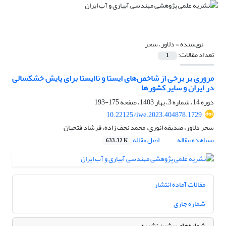
نویسنده =
دلاور، سحر
تعداد مقالات:
1
مروری بر برخی از شاخص‌های ایستا و ناایستا برای پایش خشکسالی
در ایران و سایر کشورها
دوره 14، شماره 3، بهار 1403، صفحه
175-193
10.22125/iwe.2023.404878.1729
سحر دلاور، صدیقه انوری، محمد نجف زاده، فرشاد فتحیان
مشاهده مقاله
اصل مقاله
633.32 K
مقالات آماده انتشار
شماره جاری
شماره‌های پیشین نشریه