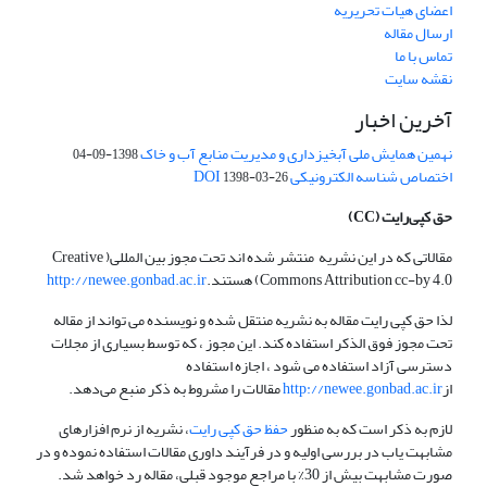
اعضای هیات تحریریه
ارسال مقاله
تماس با ما
نقشه سایت
آخرین اخبار
نهمین همایش ملی آبخیزداری و مدیریت منابع آب و خاک
1398-09-04
اختصاص شناسه الکترونیکی DOI
1398-03-26
حق کپی‌رایت
(CC)
مقالاتی که در این نشریه منتشر شده اند تحت مجوز بین المللی( Creative
Commons Attribution cc-by 4.0) هستند.
http://newee.gonbad.ac.ir
لذا حق کپی رایت مقاله به نشریه منتقل شده و نویسنده می تواند از مقاله
تحت مجوز فوق الذکر استفاده کند. این مجوز ، که توسط بسیاری از مجلات
دسترسی آزاد استفاده می شود ، اجازه استفاده
از
http://newee.gonbad.ac.ir
مقالات را مشروط به ذکر منبع می‌دهد.
لازم به ذکر است که به منظور
حفظ حق کپی رایت
، نشریه از نرم افزارهای
مشابهت یاب در بررسی اولیه و در فرآیند داوری مقالات استفاده نموده و در
صورت مشابهت بیش از 30% با مراجع موجود قبلی، مقاله رد خواهد شد.