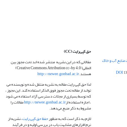
حق کپی‌رایت
(CC)
 منابع آب و خاک
مقالاتی که در این نشریه منتشر شده اند تحت مجوز بین
المللی( Creative Commons Attribution cc-by 4.0)
13
هستند.
http://newee.gonbad.ac.ir
لذا حق کپی رایت مقاله به نشریه منتقل شده و نویسنده می
تواند از مقاله تحت مجوز فوق الذکر استفاده کند. این مجوز ،
که توسط بسیاری از مجلات دسترسی آزاد استفاده می شود
، اجازه استفاده از
http://newee.gonbad.ac.ir
مقالات را
مشروط به ذکر منبع می‌دهد.
لازم به ذکر است که به منظور
حفظ حق کپی رایت
، نشریه از
نرم افزارهای مشابهت یاب در بررسی اولیه و در فرآیند