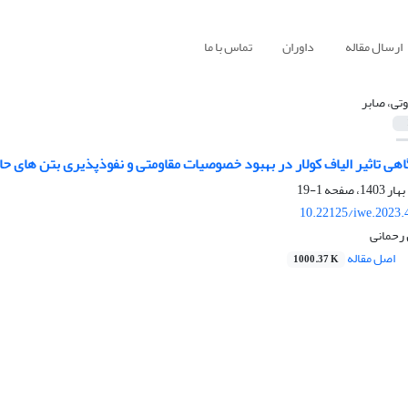
ارسال مقاله
داوران
تماس با ما
وتی، صابر
اهی تاثیر الیاف کولار در بهبود خصوصیات مقاومتی و نفوذپذیری بتن های ح
1-19
10.22125/iwe.2023.
 رحمانی
اصل مقاله
1000.37 K