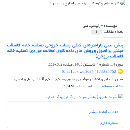
نویسنده =
رئیسی، علی
تعداد مقالات:
1
پیش بینی پارامترهای کیفی پساب خروجی تصفیه خانه فاضلاب
مبتنی بر اصول و روش های داده کاوی (مطالعه موردی: تصفیه خانه
فاضلاب بروجن)
دوره 14، شماره 4، تابستان 1403، صفحه
302-331
10.22125/iwe.2024.417805.1752
شهرزاد حاجی زاده، الهام قنبری عدیوی، مهدی اسدی آقبلاغی، علی رئیسی
مشاهده مقاله
اصل مقاله
1.64 M
مقالات آماده انتشار
شماره جاری