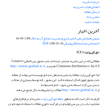
درباره نشریه
اعضای هیات تحریریه
ارسال مقاله
تماس با ما
نقشه سایت
آخرین اخبار
نهمین همایش ملی آبخیزداری و مدیریت منابع آب و خاک
1398-09-04
اختصاص شناسه الکترونیکی DOI
1398-03-26
حق کپی‌رایت
(CC)
مقالاتی که در این نشریه منتشر شده اند تحت مجوز بین المللی( Creative
Commons Attribution cc-by 4.0) هستند.
http://newee.gonbad.ac.ir
لذا حق کپی رایت مقاله به نشریه منتقل شده و نویسنده می تواند از مقاله
تحت مجوز فوق الذکر استفاده کند. این مجوز ، که توسط بسیاری از مجلات
دسترسی آزاد استفاده می شود ، اجازه استفاده
از
http://newee.gonbad.ac.ir
مقالات را مشروط به ذکر منبع می‌دهد.
لازم به ذکر است که به منظور
حفظ حق کپی رایت
، نشریه از نرم افزارهای
مشابهت یاب در بررسی اولیه و در فرآیند داوری مقالات استفاده نموده و در