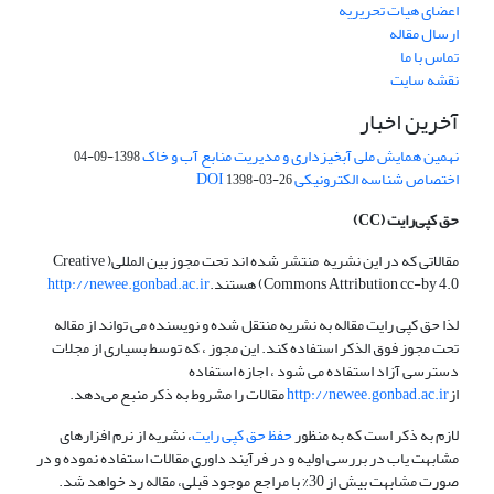
اعضای هیات تحریریه
ارسال مقاله
تماس با ما
نقشه سایت
آخرین اخبار
نهمین همایش ملی آبخیزداری و مدیریت منابع آب و خاک
1398-09-04
اختصاص شناسه الکترونیکی DOI
1398-03-26
حق کپی‌رایت
(CC)
مقالاتی که در این نشریه منتشر شده اند تحت مجوز بین المللی( Creative
Commons Attribution cc-by 4.0) هستند.
http://newee.gonbad.ac.ir
لذا حق کپی رایت مقاله به نشریه منتقل شده و نویسنده می تواند از مقاله
تحت مجوز فوق الذکر استفاده کند. این مجوز ، که توسط بسیاری از مجلات
دسترسی آزاد استفاده می شود ، اجازه استفاده
از
http://newee.gonbad.ac.ir
مقالات را مشروط به ذکر منبع می‌دهد.
لازم به ذکر است که به منظور
حفظ حق کپی رایت
، نشریه از نرم افزارهای
مشابهت یاب در بررسی اولیه و در فرآیند داوری مقالات استفاده نموده و در
صورت مشابهت بیش از 30% با مراجع موجود قبلی، مقاله رد خواهد شد.