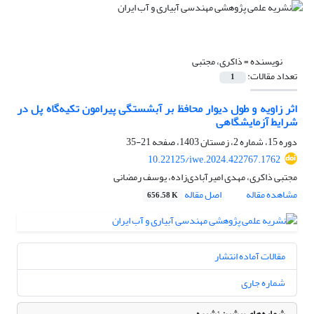
نویسنده =
ذاکری، مجتبی
تعداد مقالات:
1
اثر زاویه و طول دیوار محافظ بر آبشستگی پیرامون تکیه‌گاه پل در
شرایط آزمایشگاهی
دوره 15، شماره 2، زمستان 1403، صفحه
21-35
10.22125/iwe.2024.422767.1762
مجتبی ذاکری، مهدی امیرآبادی‌زاده، یوسف رمضانی
مشاهده مقاله
اصل مقاله
656.58 K
مقالات آماده انتشار
شماره جاری
شماره‌های پیشین نشریه