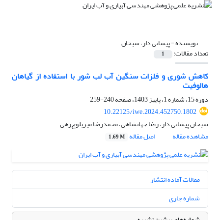
نویسنده =
پیشانی دار، سبحان
تعداد مقالات:
1
کاهش شوری و فلزات سنگین آب لب شور با استفاده از گیاهان
هالوفیت
دوره 15، شماره 1، پاییز 1403، صفحه
240-259
10.22125/iwe.2024.452750.1802
سبحان پیشانی دار، رضا جهانشاهی، محمدرضا میربلوچ‌زهی
مشاهده مقاله
اصل مقاله
1.69 M
مقالات آماده انتشار
شماره جاری
شماره‌های پیشین نشریه