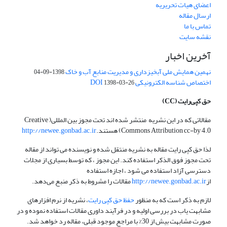
اعضای هیات تحریریه
ارسال مقاله
تماس با ما
نقشه سایت
آخرین اخبار
نهمین همایش ملی آبخیزداری و مدیریت منابع آب و خاک
1398-09-04
اختصاص شناسه الکترونیکی DOI
1398-03-26
حق کپی‌رایت
(CC)
مقالاتی که در این نشریه منتشر شده اند تحت مجوز بین المللی( Creative
Commons Attribution cc-by 4.0) هستند.
http://newee.gonbad.ac.ir
لذا حق کپی رایت مقاله به نشریه منتقل شده و نویسنده می تواند از مقاله
تحت مجوز فوق الذکر استفاده کند. این مجوز ، که توسط بسیاری از مجلات
دسترسی آزاد استفاده می شود ، اجازه استفاده
از
http://newee.gonbad.ac.ir
مقالات را مشروط به ذکر منبع می‌دهد.
لازم به ذکر است که به منظور
حفظ حق کپی رایت
، نشریه از نرم افزارهای
مشابهت یاب در بررسی اولیه و در فرآیند داوری مقالات استفاده نموده و در
صورت مشابهت بیش از 30% با مراجع موجود قبلی، مقاله رد خواهد شد.