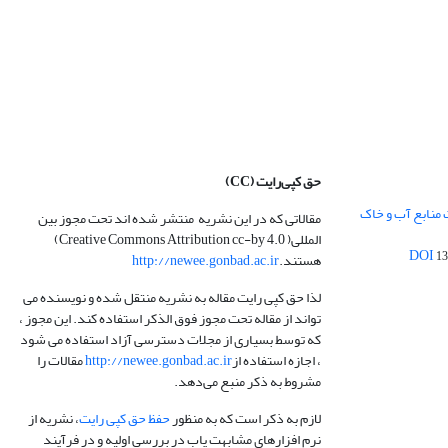
حق کپی‌رایت
(CC)
 منابع آب و خاک
مقالاتی که در این نشریه منتشر شده اند تحت مجوز بین
المللی( Creative Commons Attribution cc-by 4.0)
13
هستند.
http://newee.gonbad.ac.ir
لذا حق کپی رایت مقاله به نشریه منتقل شده و نویسنده می
تواند از مقاله تحت مجوز فوق الذکر استفاده کند. این مجوز ،
که توسط بسیاری از مجلات دسترسی آزاد استفاده می شود
، اجازه استفاده از
http://newee.gonbad.ac.ir
مقالات را
مشروط به ذکر منبع می‌دهد.
لازم به ذکر است که به منظور
حفظ حق کپی رایت
، نشریه از
نرم افزارهای مشابهت یاب در بررسی اولیه و در فرآیند