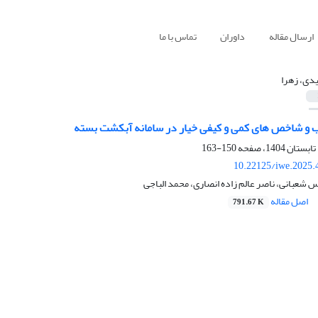
ارسال مقاله
داوران
تماس با ما
دی، زهرا
 و شاخص های کمی و کیفی خیار در سامانه آبکشت بسته
150-163
10.22125/iwe.2025.
 شعبانی، ناصر عالم زاده انصاری، محمد الباجی
اصل مقاله
791.67 K