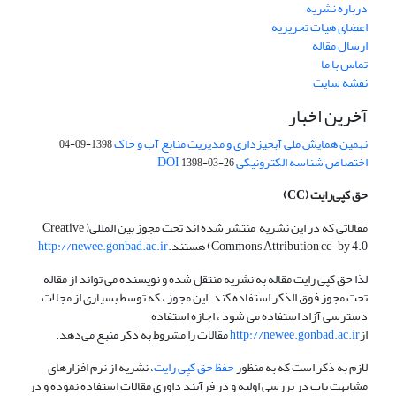
درباره نشریه
اعضای هیات تحریریه
ارسال مقاله
تماس با ما
نقشه سایت
آخرین اخبار
نهمین همایش ملی آبخیزداری و مدیریت منابع آب و خاک
1398-09-04
اختصاص شناسه الکترونیکی DOI
1398-03-26
حق کپی‌رایت
(CC)
مقالاتی که در این نشریه منتشر شده اند تحت مجوز بین المللی( Creative
Commons Attribution cc-by 4.0) هستند.
http://newee.gonbad.ac.ir
لذا حق کپی رایت مقاله به نشریه منتقل شده و نویسنده می تواند از مقاله
تحت مجوز فوق الذکر استفاده کند. این مجوز ، که توسط بسیاری از مجلات
دسترسی آزاد استفاده می شود ، اجازه استفاده
از
http://newee.gonbad.ac.ir
مقالات را مشروط به ذکر منبع می‌دهد.
لازم به ذکر است که به منظور
حفظ حق کپی رایت
، نشریه از نرم افزارهای
مشابهت یاب در بررسی اولیه و در فرآیند داوری مقالات استفاده نموده و در