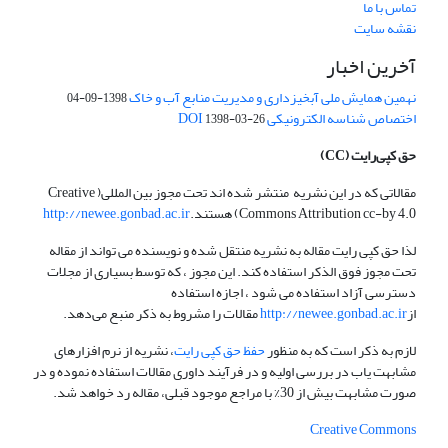
تماس با ما
نقشه سایت
آخرین اخبار
نهمین همایش ملی آبخیزداری و مدیریت منابع آب و خاک
1398-09-04
اختصاص شناسه الکترونیکی DOI
1398-03-26
حق کپی‌رایت
(CC)
مقالاتی که در این نشریه منتشر شده اند تحت مجوز بین المللی( Creative
Commons Attribution cc-by 4.0) هستند.
http://newee.gonbad.ac.ir
لذا حق کپی رایت مقاله به نشریه منتقل شده و نویسنده می تواند از مقاله
تحت مجوز فوق الذکر استفاده کند. این مجوز ، که توسط بسیاری از مجلات
دسترسی آزاد استفاده می شود ، اجازه استفاده
از
http://newee.gonbad.ac.ir
مقالات را مشروط به ذکر منبع می‌دهد.
لازم به ذکر است که به منظور
حفظ حق کپی رایت
، نشریه از نرم افزارهای
مشابهت یاب در بررسی اولیه و در فرآیند داوری مقالات استفاده نموده و در
صورت مشابهت بیش از 30% با مراجع موجود قبلی، مقاله رد خواهد شد.
Creative Commons