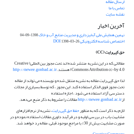
ارسال مقاله
تماس با ما
نقشه سایت
آخرین اخبار
نهمین همایش ملی آبخیزداری و مدیریت منابع آب و خاک
1398-09-04
اختصاص شناسه الکترونیکی DOI
1398-03-26
حق کپی‌رایت
(CC)
مقالاتی که در این نشریه منتشر شده اند تحت مجوز بین المللی( Creative
Commons Attribution cc-by 4.0) هستند.
http://newee.gonbad.ac.ir
لذا حق کپی رایت مقاله به نشریه منتقل شده و نویسنده می تواند از مقاله
تحت مجوز فوق الذکر استفاده کند. این مجوز ، که توسط بسیاری از مجلات
دسترسی آزاد استفاده می شود ، اجازه استفاده
از
http://newee.gonbad.ac.ir
مقالات را مشروط به ذکر منبع می‌دهد.
لازم به ذکر است که به منظور
حفظ حق کپی رایت
، نشریه از نرم افزارهای
مشابهت یاب در بررسی اولیه و در فرآیند داوری مقالات استفاده نموده و در
صورت مشابهت بیش از 30% با مراجع موجود قبلی، مقاله رد خواهد شد.