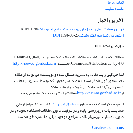
تماس با ما
نقشه سایت
آخرین اخبار
نهمین همایش ملی آبخیزداری و مدیریت منابع آب و خاک
1398-09-04
اختصاص شناسه الکترونیکی DOI
1398-03-26
حق کپی‌رایت
(CC)
مقالاتی که در این نشریه منتشر شده اند تحت مجوز بین المللی( Creative
Commons Attribution cc-by 4.0) هستند.
http://newee.gonbad.ac.ir
لذا حق کپی رایت مقاله به نشریه منتقل شده و نویسنده می تواند از مقاله
تحت مجوز فوق الذکر استفاده کند. این مجوز ، که توسط بسیاری از مجلات
دسترسی آزاد استفاده می شود ، اجازه استفاده
از
http://newee.gonbad.ac.ir
مقالات را مشروط به ذکر منبع می‌دهد.
لازم به ذکر است که به منظور
حفظ حق کپی رایت
، نشریه از نرم افزارهای
مشابهت یاب در بررسی اولیه و در فرآیند داوری مقالات استفاده نموده و در
صورت مشابهت بیش از 30% با مراجع موجود قبلی، مقاله رد خواهد شد.
Creative Commons