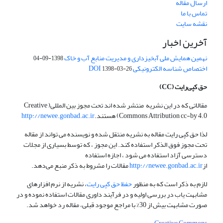
ارسال مقاله
تماس با ما
نقشه سایت
آخرین اخبار
نهمین همایش ملی آبخیزداری و مدیریت منابع آب و خاک
1398-09-04
اختصاص شناسه الکترونیکی DOI
1398-03-26
حق کپی‌رایت
(CC)
مقالاتی که در این نشریه منتشر شده اند تحت مجوز بین المللی( Creative
Commons Attribution cc-by 4.0) هستند.
http://newee.gonbad.ac.ir
لذا حق کپی رایت مقاله به نشریه منتقل شده و نویسنده می تواند از مقاله
تحت مجوز فوق الذکر استفاده کند. این مجوز ، که توسط بسیاری از مجلات
دسترسی آزاد استفاده می شود ، اجازه استفاده
از
http://newee.gonbad.ac.ir
مقالات را مشروط به ذکر منبع می‌دهد.
لازم به ذکر است که به منظور
حفظ حق کپی رایت
، نشریه از نرم افزارهای
مشابهت یاب در بررسی اولیه و در فرآیند داوری مقالات استفاده نموده و در
صورت مشابهت بیش از 30% با مراجع موجود قبلی، مقاله رد خواهد شد.