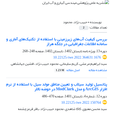
نویسنده =
حبیب نژاد، محمود
تعداد مقالات:
2
بررسی کیفیت آب‌های زیرزمینی با استفاده از تکنیک‌های آماری و
سامانه اطلاعات جغرافیایی در جلگه هراز
دوره 13، ویژه نامه تابستان 1402، تابستان 1402، صفحه
248-268
10.22125/iwe.2022.364631.1676
سید ابراهیم مرعشی، کریم سلیمانی، محمود حبیب نژاد، افشین جهانشاهی
مشاهده مقاله
اصل مقاله
1.23 M
پتانسیل تولید سیلاب و تعیین مناطق مولد سیل با استفاده از نرم
افزار ArcGIS و مدل ModClark در حوضه تالار
دوره 12، شماره 4، تابستان 1401، صفحه
470-486
10.22125/iwe.2022.150764
سید محسن معنوی، کاکا شاهدی، محمود حبیب نژاد، باقر قرمزچشمه