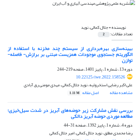
نویسنده =
جلال کمالی، نوید
تعداد مقالات:
2
بهینه‌سازی بهره‌برداری از سیستم چند مخزنه با استفاده از
الگوریتم جستجوی موجودات همزیست مبتنی بر برازش- فاصله-
توازن
دوره 13، شماره 1، پاییز 1401، صفحه
219-244
10.22125/iwe.2022.158526
علی اکبر رضایی استخروئیه، نوید جلال کمالی، مهدی مومنی رق آبادی
مشاهده مقاله
اصل مقاله
1.11 M
بررسی نقش مشارکت زیر حوضه‌های آبریز در شدت سیل‌خیزی؛
مطالعه موردی حوضه آبریز دالکی
دوره 4، شماره 1، پاییز 1392، صفحه
31-44
رضا محمدی مطلق، نوید جلال کمالی، امیر جلال کمالی