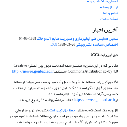
اعضای هیات تحریریه
ارسال مقاله
تماس با ما
نقشه سایت
آخرین اخبار
نهمین همایش ملی آبخیزداری و مدیریت منابع آب و خاک
1398-09-04
اختصاص شناسه الکترونیکی DOI
1398-03-26
حق کپی‌رایت
(CC)
مقالاتی که در این نشریه منتشر شده اند تحت مجوز بین المللی( Creative
Commons Attribution cc-by 4.0) هستند.
http://newee.gonbad.ac.ir
لذا حق کپی رایت مقاله به نشریه منتقل شده و نویسنده می تواند از مقاله
تحت مجوز فوق الذکر استفاده کند. این مجوز ، که توسط بسیاری از مجلات
دسترسی آزاد استفاده می شود ، اجازه استفاده
از
http://newee.gonbad.ac.ir
مقالات را مشروط به ذکر منبع می‌دهد.
لازم به ذکر است که به منظور
حفظ حق کپی رایت
، نشریه از نرم افزارهای
مشابهت یاب در بررسی اولیه و در فرآیند داوری مقالات استفاده نموده و در
صورت مشابهت بیش از 30% با مراجع موجود قبلی، مقاله رد خواهد شد.