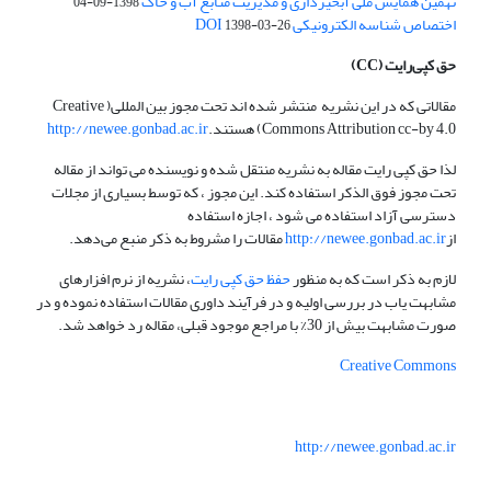
نهمین همایش ملی آبخیزداری و مدیریت منابع آب و خاک
1398-09-04
اختصاص شناسه الکترونیکی DOI
1398-03-26
حق کپی‌رایت
(CC)
مقالاتی که در این نشریه منتشر شده اند تحت مجوز بین المللی( Creative
Commons Attribution cc-by 4.0) هستند.
http://newee.gonbad.ac.ir
لذا حق کپی رایت مقاله به نشریه منتقل شده و نویسنده می تواند از مقاله
تحت مجوز فوق الذکر استفاده کند. این مجوز ، که توسط بسیاری از مجلات
دسترسی آزاد استفاده می شود ، اجازه استفاده
از
http://newee.gonbad.ac.ir
مقالات را مشروط به ذکر منبع می‌دهد.
لازم به ذکر است که به منظور
حفظ حق کپی رایت
، نشریه از نرم افزارهای
مشابهت یاب در بررسی اولیه و در فرآیند داوری مقالات استفاده نموده و در
صورت مشابهت بیش از 30% با مراجع موجود قبلی، مقاله رد خواهد شد.
Creative Commons
http://newee.gonbad.ac.ir