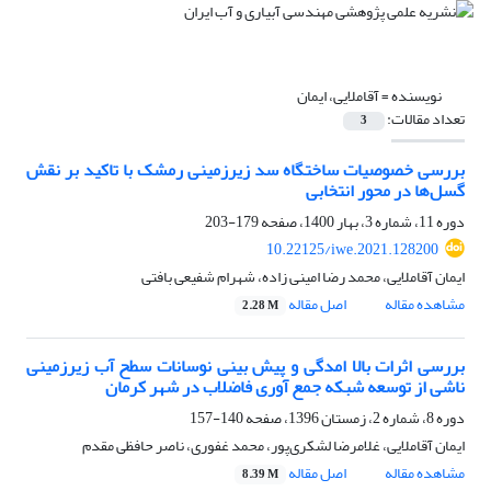
نویسنده =
آقاملایی، ایمان
تعداد مقالات:
3
بررسی خصوصیات ساختگاه سد زیرزمینی رمشک با تاکید بر نقش
گسل‌ها در محور انتخابی
دوره 11، شماره 3، بهار 1400، صفحه
179-203
10.22125/iwe.2021.128200
ایمان آقاملایی، محمد رضا امینی زاده، شهرام شفیعی بافتی
مشاهده مقاله
اصل مقاله
2.28 M
بررسی اثرات بالا امدگی و پیش بینی نوسانات سطح آب زیر‌زمینی
ناشی از توسعه شبکه جمع آوری فاضلاب در شهر کرمان
دوره 8، شماره 2، زمستان 1396، صفحه
140-157
ایمان آقاملایی، غلامرضا لشکری‌پور، محمد غفوری، ناصر حافظی مقدم
مشاهده مقاله
اصل مقاله
8.39 M