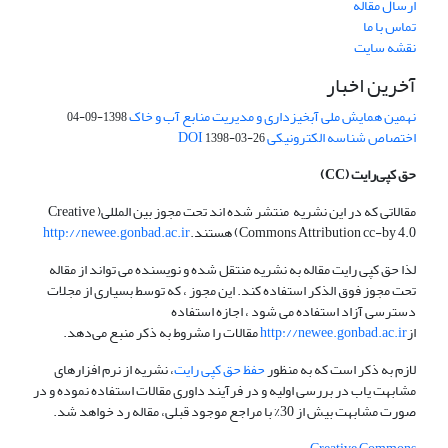
ارسال مقاله
تماس با ما
نقشه سایت
آخرین اخبار
نهمین همایش ملی آبخیزداری و مدیریت منابع آب و خاک
1398-09-04
اختصاص شناسه الکترونیکی DOI
1398-03-26
حق کپی‌رایت
(CC)
مقالاتی که در این نشریه منتشر شده اند تحت مجوز بین المللی( Creative
Commons Attribution cc-by 4.0) هستند.
http://newee.gonbad.ac.ir
لذا حق کپی رایت مقاله به نشریه منتقل شده و نویسنده می تواند از مقاله
تحت مجوز فوق الذکر استفاده کند. این مجوز ، که توسط بسیاری از مجلات
دسترسی آزاد استفاده می شود ، اجازه استفاده
از
http://newee.gonbad.ac.ir
مقالات را مشروط به ذکر منبع می‌دهد.
لازم به ذکر است که به منظور
حفظ حق کپی رایت
، نشریه از نرم افزارهای
مشابهت یاب در بررسی اولیه و در فرآیند داوری مقالات استفاده نموده و در
صورت مشابهت بیش از 30% با مراجع موجود قبلی، مقاله رد خواهد شد.