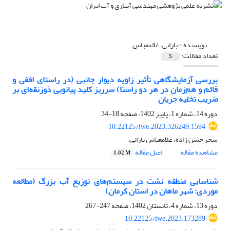
نویسنده =
بارانی، غالمعباس
تعداد مقالات:
5
بررسی آزمایشگاهی تأثیر زاویه دیوار جانبی (در راستای افقی و
قائم و هم‌زمان در هر دو راستا) سرریز کلید پیانویی ذوزنقه‌ای بر
ضریب تخلیه جریان
دوره 14، شماره 1، پاییز 1402، صفحه
18-34
10.22125/iwe.2023.326249.1594
سحر حسن زاده، غلامعباس بارانی
مشاهده مقاله
اصل مقاله
1.02 M
شناسایی منطقه نشت در سیستم‌های توزیع آب بزرگ (مطالعه
موردی: شهر ماهان در استان کرمان)
دوره 13، شماره 4، تابستان 1402، صفحه
247-267
10.22125/iwe.2023.173289