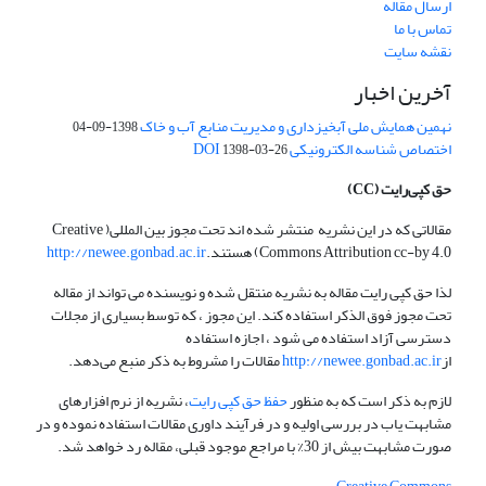
ارسال مقاله
تماس با ما
نقشه سایت
آخرین اخبار
نهمین همایش ملی آبخیزداری و مدیریت منابع آب و خاک
1398-09-04
اختصاص شناسه الکترونیکی DOI
1398-03-26
حق کپی‌رایت
(CC)
مقالاتی که در این نشریه منتشر شده اند تحت مجوز بین المللی( Creative
Commons Attribution cc-by 4.0) هستند.
http://newee.gonbad.ac.ir
لذا حق کپی رایت مقاله به نشریه منتقل شده و نویسنده می تواند از مقاله
تحت مجوز فوق الذکر استفاده کند. این مجوز ، که توسط بسیاری از مجلات
دسترسی آزاد استفاده می شود ، اجازه استفاده
از
http://newee.gonbad.ac.ir
مقالات را مشروط به ذکر منبع می‌دهد.
لازم به ذکر است که به منظور
حفظ حق کپی رایت
، نشریه از نرم افزارهای
مشابهت یاب در بررسی اولیه و در فرآیند داوری مقالات استفاده نموده و در
صورت مشابهت بیش از 30% با مراجع موجود قبلی، مقاله رد خواهد شد.