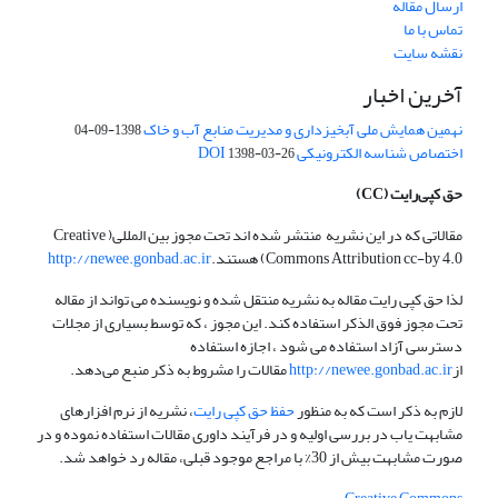
ارسال مقاله
تماس با ما
نقشه سایت
آخرین اخبار
نهمین همایش ملی آبخیزداری و مدیریت منابع آب و خاک
1398-09-04
اختصاص شناسه الکترونیکی DOI
1398-03-26
حق کپی‌رایت
(CC)
مقالاتی که در این نشریه منتشر شده اند تحت مجوز بین المللی( Creative
Commons Attribution cc-by 4.0) هستند.
http://newee.gonbad.ac.ir
لذا حق کپی رایت مقاله به نشریه منتقل شده و نویسنده می تواند از مقاله
تحت مجوز فوق الذکر استفاده کند. این مجوز ، که توسط بسیاری از مجلات
دسترسی آزاد استفاده می شود ، اجازه استفاده
از
http://newee.gonbad.ac.ir
مقالات را مشروط به ذکر منبع می‌دهد.
لازم به ذکر است که به منظور
حفظ حق کپی رایت
، نشریه از نرم افزارهای
مشابهت یاب در بررسی اولیه و در فرآیند داوری مقالات استفاده نموده و در
صورت مشابهت بیش از 30% با مراجع موجود قبلی، مقاله رد خواهد شد.