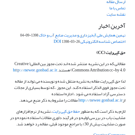
ارسال مقاله
تماس با ما
نقشه سایت
آخرین اخبار
نهمین همایش ملی آبخیزداری و مدیریت منابع آب و خاک
1398-09-04
اختصاص شناسه الکترونیکی DOI
1398-03-26
حق کپی‌رایت
(CC)
مقالاتی که در این نشریه منتشر شده اند تحت مجوز بین المللی( Creative
Commons Attribution cc-by 4.0) هستند.
http://newee.gonbad.ac.ir
لذا حق کپی رایت مقاله به نشریه منتقل شده و نویسنده می تواند از مقاله
تحت مجوز فوق الذکر استفاده کند. این مجوز ، که توسط بسیاری از مجلات
دسترسی آزاد استفاده می شود ، اجازه استفاده
از
http://newee.gonbad.ac.ir
مقالات را مشروط به ذکر منبع می‌دهد.
لازم به ذکر است که به منظور
حفظ حق کپی رایت
، نشریه از نرم افزارهای
مشابهت یاب در بررسی اولیه و در فرآیند داوری مقالات استفاده نموده و در
صورت مشابهت بیش از 30% با مراجع موجود قبلی، مقاله رد خواهد شد.