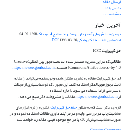
ارسال مقاله
تماس با ما
نقشه سایت
آخرین اخبار
نهمین همایش ملی آبخیزداری و مدیریت منابع آب و خاک
1398-09-04
اختصاص شناسه الکترونیکی DOI
1398-03-26
حق کپی‌رایت
(CC)
مقالاتی که در این نشریه منتشر شده اند تحت مجوز بین المللی( Creative
Commons Attribution cc-by 4.0) هستند.
http://newee.gonbad.ac.ir
لذا حق کپی رایت مقاله به نشریه منتقل شده و نویسنده می تواند از مقاله
تحت مجوز فوق الذکر استفاده کند. این مجوز ، که توسط بسیاری از مجلات
دسترسی آزاد استفاده می شود ، اجازه استفاده
از
http://newee.gonbad.ac.ir
مقالات را مشروط به ذکر منبع می‌دهد.
لازم به ذکر است که به منظور
حفظ حق کپی رایت
، نشریه از نرم افزارهای
مشابهت یاب در بررسی اولیه و در فرآیند داوری مقالات استفاده نموده و در
صورت مشابهت بیش از 30% با مراجع موجود قبلی، مقاله رد خواهد شد.