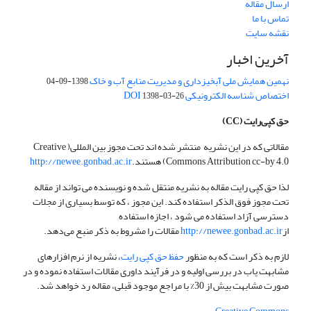
ارسال مقاله
تماس با ما
نقشه سایت
آخرین اخبار
نهمین همایش ملی آبخیزداری و مدیریت منابع آب و خاک
1398-09-04
اختصاص شناسه الکترونیکی DOI
1398-03-26
حق کپی‌رایت
(CC)
مقالاتی که در این نشریه منتشر شده اند تحت مجوز بین المللی( Creative
Commons Attribution cc-by 4.0) هستند.
http://newee.gonbad.ac.ir
لذا حق کپی رایت مقاله به نشریه منتقل شده و نویسنده می تواند از مقاله
تحت مجوز فوق الذکر استفاده کند. این مجوز ، که توسط بسیاری از مجلات
دسترسی آزاد استفاده می شود ، اجازه استفاده
از
http://newee.gonbad.ac.ir
مقالات را مشروط به ذکر منبع می‌دهد.
لازم به ذکر است که به منظور
حفظ حق کپی رایت
، نشریه از نرم افزارهای
مشابهت یاب در بررسی اولیه و در فرآیند داوری مقالات استفاده نموده و در
صورت مشابهت بیش از 30% با مراجع موجود قبلی، مقاله رد خواهد شد.