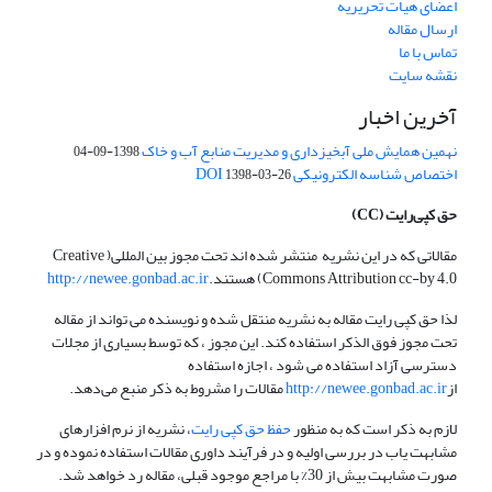
اعضای هیات تحریریه
ارسال مقاله
تماس با ما
نقشه سایت
آخرین اخبار
نهمین همایش ملی آبخیزداری و مدیریت منابع آب و خاک
1398-09-04
اختصاص شناسه الکترونیکی DOI
1398-03-26
حق کپی‌رایت
(CC)
مقالاتی که در این نشریه منتشر شده اند تحت مجوز بین المللی( Creative
Commons Attribution cc-by 4.0) هستند.
http://newee.gonbad.ac.ir
لذا حق کپی رایت مقاله به نشریه منتقل شده و نویسنده می تواند از مقاله
تحت مجوز فوق الذکر استفاده کند. این مجوز ، که توسط بسیاری از مجلات
دسترسی آزاد استفاده می شود ، اجازه استفاده
از
http://newee.gonbad.ac.ir
مقالات را مشروط به ذکر منبع می‌دهد.
لازم به ذکر است که به منظور
حفظ حق کپی رایت
، نشریه از نرم افزارهای
مشابهت یاب در بررسی اولیه و در فرآیند داوری مقالات استفاده نموده و در
صورت مشابهت بیش از 30% با مراجع موجود قبلی، مقاله رد خواهد شد.