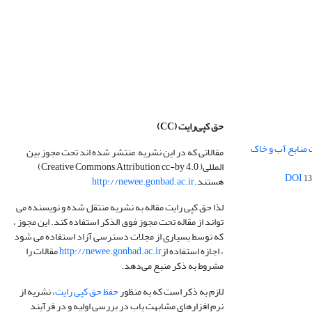
حق کپی‌رایت
(CC)
 منابع آب و خاک
مقالاتی که در این نشریه منتشر شده اند تحت مجوز بین
المللی( Creative Commons Attribution cc-by 4.0)
13
هستند.
http://newee.gonbad.ac.ir
لذا حق کپی رایت مقاله به نشریه منتقل شده و نویسنده می
تواند از مقاله تحت مجوز فوق الذکر استفاده کند. این مجوز ،
که توسط بسیاری از مجلات دسترسی آزاد استفاده می شود
، اجازه استفاده از
http://newee.gonbad.ac.ir
مقالات را
مشروط به ذکر منبع می‌دهد.
لازم به ذکر است که به منظور
حفظ حق کپی رایت
، نشریه از
نرم افزارهای مشابهت یاب در بررسی اولیه و در فرآیند