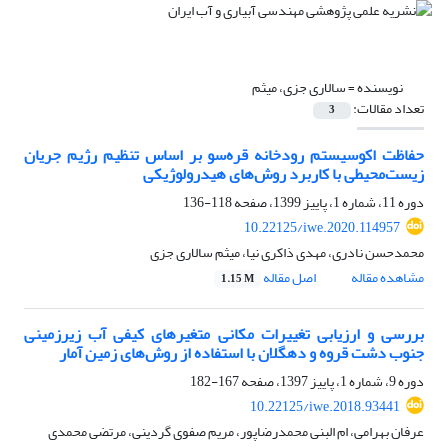
نویسنده =
سالاری جزی، میثم
تعداد مقالات:
3
حفاظت اکوسیستم رودخانه قره‌سو بر اساس تنظیم رژیم جریان
زیست‌محیطی با کاربرد روش‌های هیدرولوژیکی
دوره 11، شماره 1، پاییز 1399، صفحه
118-136
10.22125/iwe.2020.114957
محمدحسن نادری، مهدی ذاکری نیا، میثم سالاری جزی
مشاهده مقاله
اصل مقاله
1.15 M
بررسی و ارزیابی تغییرات مکانی متغیر‌های کیفی آب زیرزمینی
جنوب دشت قروه و دهگلان با استفاده از روش‌های زمین آمار
دوره 9، شماره 1، پاییز 1397، صفحه
167-182
10.22125/iwe.2018.93441
عرفان بهرامی، ام البنی محمدرضاپور، مریم صفوی گردینی، مرتضی محمدی