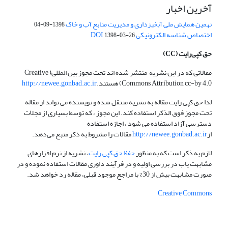
آخرین اخبار
نهمین همایش ملی آبخیزداری و مدیریت منابع آب و خاک
1398-09-04
اختصاص شناسه الکترونیکی DOI
1398-03-26
حق کپی‌رایت
(CC)
مقالاتی که در این نشریه منتشر شده اند تحت مجوز بین المللی( Creative
Commons Attribution cc-by 4.0) هستند.
http://newee.gonbad.ac.ir
لذا حق کپی رایت مقاله به نشریه منتقل شده و نویسنده می تواند از مقاله
تحت مجوز فوق الذکر استفاده کند. این مجوز ، که توسط بسیاری از مجلات
دسترسی آزاد استفاده می شود ، اجازه استفاده
از
http://newee.gonbad.ac.ir
مقالات را مشروط به ذکر منبع می‌دهد.
لازم به ذکر است که به منظور
حفظ حق کپی رایت
، نشریه از نرم افزارهای
مشابهت یاب در بررسی اولیه و در فرآیند داوری مقالات استفاده نموده و در
صورت مشابهت بیش از 30% با مراجع موجود قبلی، مقاله رد خواهد شد.
Creative Commons