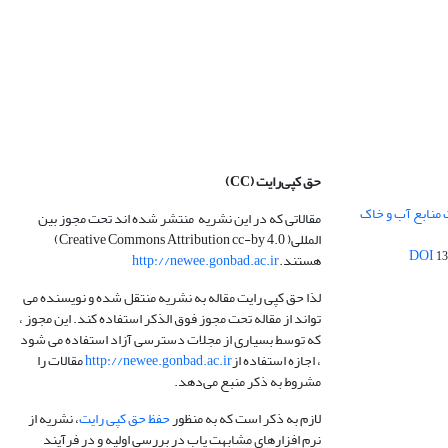
حق کپی‌رایت
(CC)
 منابع آب و خاک
مقالاتی که در این نشریه منتشر شده اند تحت مجوز بین
المللی( Creative Commons Attribution cc-by 4.0)
13
هستند.
http://newee.gonbad.ac.ir
لذا حق کپی رایت مقاله به نشریه منتقل شده و نویسنده می
تواند از مقاله تحت مجوز فوق الذکر استفاده کند. این مجوز ،
که توسط بسیاری از مجلات دسترسی آزاد استفاده می شود
، اجازه استفاده از
http://newee.gonbad.ac.ir
مقالات را
مشروط به ذکر منبع می‌دهد.
لازم به ذکر است که به منظور
حفظ حق کپی رایت
، نشریه از
نرم افزارهای مشابهت یاب در بررسی اولیه و در فرآیند