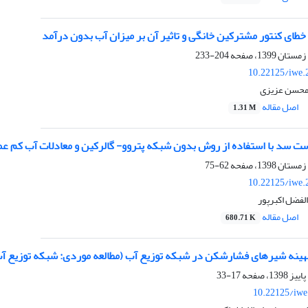
طای کنتور مشترکین خانگی و تاثیر آن بر میزان آب بدون درآمد
204-233
10.22125/iwe.
 محسن عزیزی
اصل مقاله
1.31 M
سد با استفاده از روش بدون شبکه پتروو- گالرکین و معادلات آب کم ع
62-75
10.22125/iwe.
الفضل اکبرپور
اصل مقاله
680.71 K
هینه شیرهای فشارشکن در شبکه توزیع آب (مطالعه موردی: شبکه توزیع آ
17-33
10.22125/iwe