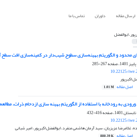
ارسال مقاله
داوران
تماس با ما
رپور، ابوالفضل
ی محدود و الگوریتم بهینه‌سازی سطوح شیب‌دار در کمینه‌سازی افت سطح آ
267-285
10.22125/iwe.
ضل اکبرپور
اصل مقاله
1.01 M
رودی به رودخانه با استفاده از الگوریتم بهینه سازی ازدحام ذرات، مطالع
416-432
10.22125/iwe.
، غلامرضا عزیزیان، سید آرمان هاشمی منفرد، ابوالفضل اکبرپور، امیر شبانی
اصل مقاله
880.39 K