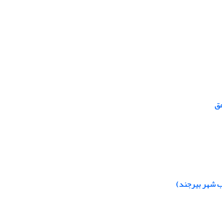
مق
ب شهر بیرجند)