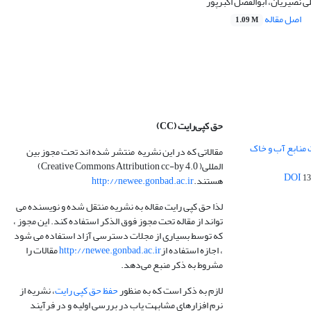
 نصیریان، ابوالفضل اکبرپور
اصل مقاله
1.09 M
حق کپی‌رایت
(CC)
 منابع آب و خاک
مقالاتی که در این نشریه منتشر شده اند تحت مجوز بین
المللی( Creative Commons Attribution cc-by 4.0)
13
هستند.
http://newee.gonbad.ac.ir
لذا حق کپی رایت مقاله به نشریه منتقل شده و نویسنده می
تواند از مقاله تحت مجوز فوق الذکر استفاده کند. این مجوز ،
که توسط بسیاری از مجلات دسترسی آزاد استفاده می شود
، اجازه استفاده از
http://newee.gonbad.ac.ir
مقالات را
مشروط به ذکر منبع می‌دهد.
لازم به ذکر است که به منظور
حفظ حق کپی رایت
، نشریه از
نرم افزارهای مشابهت یاب در بررسی اولیه و در فرآیند