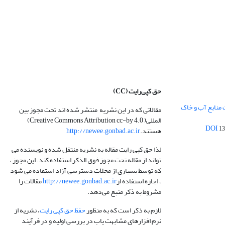
حق کپی‌رایت
(CC)
 منابع آب و خاک
مقالاتی که در این نشریه منتشر شده اند تحت مجوز بین
المللی( Creative Commons Attribution cc-by 4.0)
13
هستند.
http://newee.gonbad.ac.ir
لذا حق کپی رایت مقاله به نشریه منتقل شده و نویسنده می
تواند از مقاله تحت مجوز فوق الذکر استفاده کند. این مجوز ،
که توسط بسیاری از مجلات دسترسی آزاد استفاده می شود
، اجازه استفاده از
http://newee.gonbad.ac.ir
مقالات را
مشروط به ذکر منبع می‌دهد.
لازم به ذکر است که به منظور
حفظ حق کپی رایت
، نشریه از
نرم افزارهای مشابهت یاب در بررسی اولیه و در فرآیند