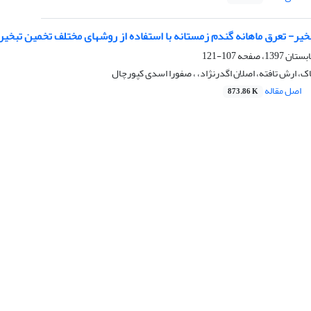
خیر- تعرق ماهانه گندم زمستانه با استفاده از روشهای مختلف تخمین تبخ
107-121
اک، ارش تافته، اصلان اگدرنژاد، ، صفورا اسدی کپورچال
اصل مقاله
873.86 K