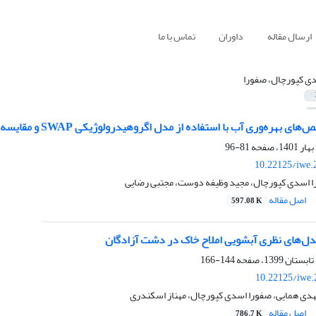
ارسال مقاله
داوران
تماس با ما
ی کپورچال، صفورا
ری آب با استفاده از مدل اگروهیدرولوژیکی SWAP و مقایسه آن با شرایط مزرعه‌ای در خاک‌ شالیزاری
81-96
10.22125/iwe.
ا اسدی کپورچال، مجید وظیفه دوست، مجتبی رضایی
اصل مقاله
597.08 K
مدل‌های نظری آبشویی املاح خاک در دشت آزادگان
144-166
10.22125/iwe.
هدی همایی، صفورا اسدی کپورچال، مهناز اسکندری
اصل مقاله
786.7 K