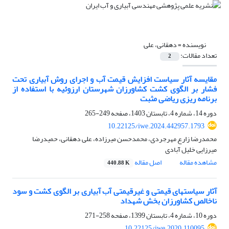
نویسنده =
دهقانی، علی
تعداد مقالات:
2
مقایسه آثار سیاست افزایش قیمت آب و اجرای روش آبیاری تحت
فشار بر الگوی کشت کشاورزان شهرستان ارزوئیه با استفاده از
برنامه ریزی ریاضی مثبت
دوره 14، شماره 4، تابستان 1403، صفحه
249-265
10.22125/iwe.2024.442957.1793
محمدرضا زارع مهرجردی، محمدحسن میرزاده، علی دهقانی، حمیدرضا
میرزایی خلیل آبادی
مشاهده مقاله
اصل مقاله
440.88 K
آثار سیاست‏های قیمتی و غیرقیمتی آب آبیاری بر الگوی کشت و سود
ناخالص کشاورزان بخش شهداد
دوره 10، شماره 4، تابستان 1399، صفحه
258-271
10.22125/iwe.2020.110095