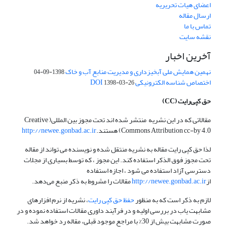
اعضای هیات تحریریه
ارسال مقاله
تماس با ما
نقشه سایت
آخرین اخبار
نهمین همایش ملی آبخیزداری و مدیریت منابع آب و خاک
1398-09-04
اختصاص شناسه الکترونیکی DOI
1398-03-26
حق کپی‌رایت
(CC)
مقالاتی که در این نشریه منتشر شده اند تحت مجوز بین المللی( Creative
Commons Attribution cc-by 4.0) هستند.
http://newee.gonbad.ac.ir
لذا حق کپی رایت مقاله به نشریه منتقل شده و نویسنده می تواند از مقاله
تحت مجوز فوق الذکر استفاده کند. این مجوز ، که توسط بسیاری از مجلات
دسترسی آزاد استفاده می شود ، اجازه استفاده
از
http://newee.gonbad.ac.ir
مقالات را مشروط به ذکر منبع می‌دهد.
لازم به ذکر است که به منظور
حفظ حق کپی رایت
، نشریه از نرم افزارهای
مشابهت یاب در بررسی اولیه و در فرآیند داوری مقالات استفاده نموده و در
صورت مشابهت بیش از 30% با مراجع موجود قبلی، مقاله رد خواهد شد.