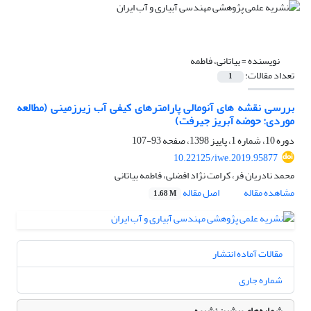
نویسنده =
بیاتانی، فاطمه
تعداد مقالات:
1
بررسی نقشه های آنومالی پارامترهای کیفی آب زیرزمینی (مطالعه
موردی: حوضه آبریز جیرفت)
دوره 10، شماره 1، پاییز 1398، صفحه
93-107
10.22125/iwe.2019.95877
محمد نادریان فر، کرامت نژاد افضلی، فاطمه بیاتانی
مشاهده مقاله
اصل مقاله
1.68 M
مقالات آماده انتشار
شماره جاری
شماره‌های پیشین نشریه