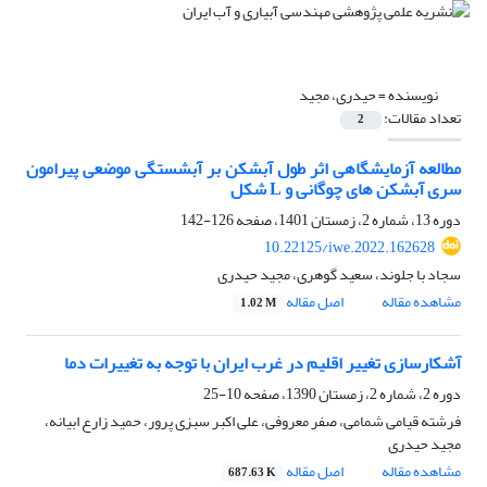
نویسنده =
حیدری، مجید
تعداد مقالات:
2
مطالعه آزمایشگاهی اثر طول آبشکن بر آبشستگی موضعی پیرامون
سری آبشکن های چوگانی و L شکل
دوره 13، شماره 2، زمستان 1401، صفحه
126-142
10.22125/iwe.2022.162628
سجاد با جلوند، سعید گوهری، مجید حیدری
مشاهده مقاله
اصل مقاله
1.02 M
آشکارسازی تغییر اقلیم در غرب ایران با توجه به تغییرات دما
دوره 2، شماره 2، زمستان 1390، صفحه
10-25
فرشته قیامی شمامی، صفر معروفی، علی اکبر سبزی پرور، حمید زارع ابیانه،
مجید حیدری
مشاهده مقاله
اصل مقاله
687.63 K