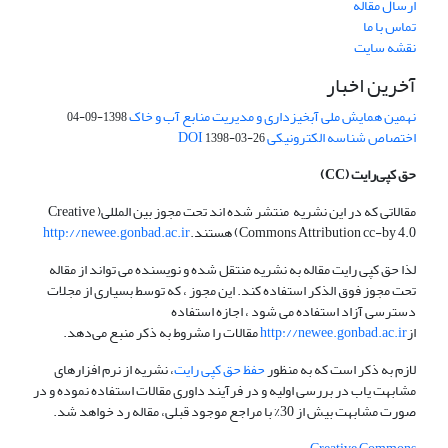
ارسال مقاله
تماس با ما
نقشه سایت
آخرین اخبار
نهمین همایش ملی آبخیزداری و مدیریت منابع آب و خاک
1398-09-04
اختصاص شناسه الکترونیکی DOI
1398-03-26
حق کپی‌رایت
(CC)
مقالاتی که در این نشریه منتشر شده اند تحت مجوز بین المللی( Creative
Commons Attribution cc-by 4.0) هستند.
http://newee.gonbad.ac.ir
لذا حق کپی رایت مقاله به نشریه منتقل شده و نویسنده می تواند از مقاله
تحت مجوز فوق الذکر استفاده کند. این مجوز ، که توسط بسیاری از مجلات
دسترسی آزاد استفاده می شود ، اجازه استفاده
از
http://newee.gonbad.ac.ir
مقالات را مشروط به ذکر منبع می‌دهد.
لازم به ذکر است که به منظور
حفظ حق کپی رایت
، نشریه از نرم افزارهای
مشابهت یاب در بررسی اولیه و در فرآیند داوری مقالات استفاده نموده و در
صورت مشابهت بیش از 30% با مراجع موجود قبلی، مقاله رد خواهد شد.