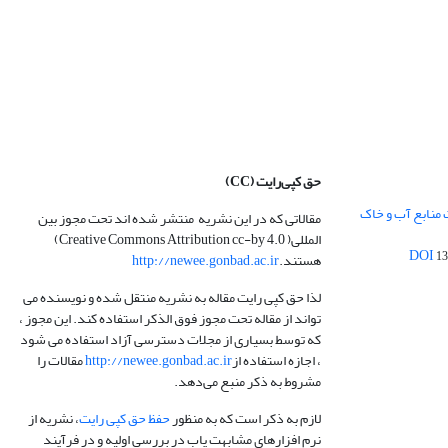
حق کپی‌رایت
(CC)
 منابع آب و خاک
مقالاتی که در این نشریه منتشر شده اند تحت مجوز بین
المللی( Creative Commons Attribution cc-by 4.0)
13
هستند.
http://newee.gonbad.ac.ir
لذا حق کپی رایت مقاله به نشریه منتقل شده و نویسنده می
تواند از مقاله تحت مجوز فوق الذکر استفاده کند. این مجوز ،
که توسط بسیاری از مجلات دسترسی آزاد استفاده می شود
، اجازه استفاده از
http://newee.gonbad.ac.ir
مقالات را
مشروط به ذکر منبع می‌دهد.
لازم به ذکر است که به منظور
حفظ حق کپی رایت
، نشریه از
نرم افزارهای مشابهت یاب در بررسی اولیه و در فرآیند