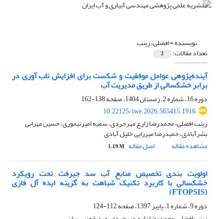
نویسنده =
افضلی، زینب
تعداد مقالات:
2
آینده‌پژوهی عوامل موفقیت و شکست برای افزایش تاب آوری در
برابر خشکسالی از طریق مدیریت آب
دوره 16، شماره 2، زمستان 1404، صفحه
138-162
10.22125/iwe.2026.565415.1916
زینب افضلی، محمدرضا زارع مهرجردی، سمیه امیرتیموری، حسین مهرابی
بشرآبادی، حمیدرضا میرزایی خلیل ‏آبادی
مشاهده مقاله
اصل مقاله
1.19 M
اولویت بندی تخصیص منابع آب سد جیرفت تحت رویکرد
خشکسالی با کاربرد تکنیک شباهت به گزینه ایده آل فازی
(FTOPSIS)
دوره 9، شماره 1، پاییز 1397، صفحه
112-124
زینب افضلی، محمدرضا زارع مهرجردی، صدیقه نبی ییان