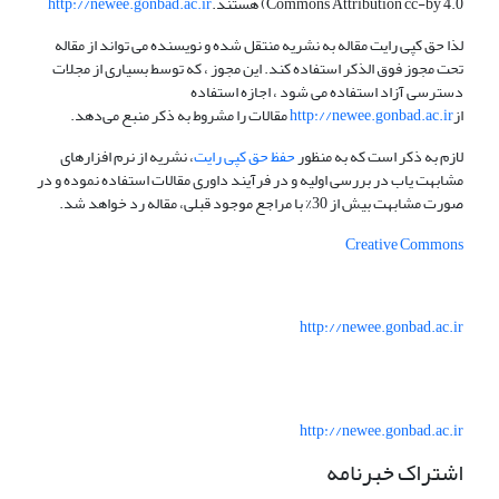
Commons Attribution cc-by 4.0) هستند.
http://newee.gonbad.ac.ir
لذا حق کپی رایت مقاله به نشریه منتقل شده و نویسنده می تواند از مقاله
تحت مجوز فوق الذکر استفاده کند. این مجوز ، که توسط بسیاری از مجلات
دسترسی آزاد استفاده می شود ، اجازه استفاده
از
http://newee.gonbad.ac.ir
مقالات را مشروط به ذکر منبع می‌دهد.
لازم به ذکر است که به منظور
حفظ حق کپی رایت
، نشریه از نرم افزارهای
مشابهت یاب در بررسی اولیه و در فرآیند داوری مقالات استفاده نموده و در
صورت مشابهت بیش از 30% با مراجع موجود قبلی، مقاله رد خواهد شد.
Creative Commons
http://newee.gonbad.ac.ir
http://newee.gonbad.ac.ir
اشتراک خبرنامه