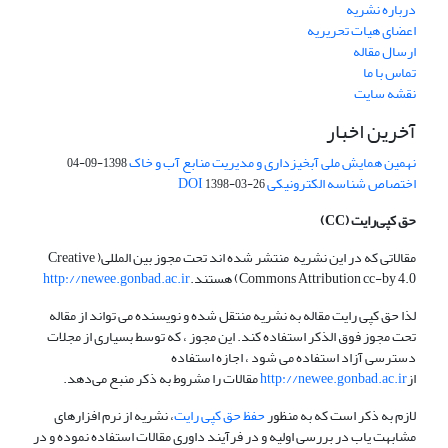
درباره نشریه
اعضای هیات تحریریه
ارسال مقاله
تماس با ما
نقشه سایت
آخرین اخبار
نهمین همایش ملی آبخیزداری و مدیریت منابع آب و خاک
1398-09-04
اختصاص شناسه الکترونیکی DOI
1398-03-26
حق کپی‌رایت
(CC)
مقالاتی که در این نشریه منتشر شده اند تحت مجوز بین المللی( Creative
Commons Attribution cc-by 4.0) هستند.
http://newee.gonbad.ac.ir
لذا حق کپی رایت مقاله به نشریه منتقل شده و نویسنده می تواند از مقاله
تحت مجوز فوق الذکر استفاده کند. این مجوز ، که توسط بسیاری از مجلات
دسترسی آزاد استفاده می شود ، اجازه استفاده
از
http://newee.gonbad.ac.ir
مقالات را مشروط به ذکر منبع می‌دهد.
لازم به ذکر است که به منظور
حفظ حق کپی رایت
، نشریه از نرم افزارهای
مشابهت یاب در بررسی اولیه و در فرآیند داوری مقالات استفاده نموده و در