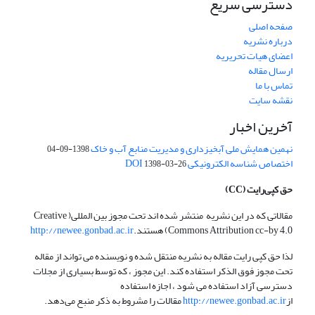
دسترسی سریع
صفحه اصلی
درباره نشریه
اعضای هیات تحریریه
ارسال مقاله
تماس با ما
نقشه سایت
آخرین اخبار
نهمین همایش ملی آبخیزداری و مدیریت منابع آب و خاک
1398-09-04
اختصاص شناسه الکترونیکی DOI
1398-03-26
حق کپی‌رایت
(CC)
مقالاتی که در این نشریه منتشر شده اند تحت مجوز بین المللی( Creative
Commons Attribution cc-by 4.0) هستند.
http://newee.gonbad.ac.ir
لذا حق کپی رایت مقاله به نشریه منتقل شده و نویسنده می تواند از مقاله
تحت مجوز فوق الذکر استفاده کند. این مجوز ، که توسط بسیاری از مجلات
دسترسی آزاد استفاده می شود ، اجازه استفاده
از
http://newee.gonbad.ac.ir
مقالات را مشروط به ذکر منبع می‌دهد.