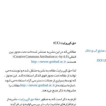
حق کپی‌رایت
(CC)
 منابع آب و خاک
مقالاتی که در این نشریه منتشر شده اند تحت مجوز بین
المللی( Creative Commons Attribution cc-by 4.0)
13
هستند.
http://newee.gonbad.ac.ir
لذا حق کپی رایت مقاله به نشریه منتقل شده و نویسنده می
تواند از مقاله تحت مجوز فوق الذکر استفاده کند. این مجوز ،
که توسط بسیاری از مجلات دسترسی آزاد استفاده می شود
، اجازه استفاده از
http://newee.gonbad.ac.ir
مقالات را
مشروط به ذکر منبع می‌دهد.
لازم به ذکر است که به منظور
حفظ حق کپی رایت
، نشریه از
نرم افزارهای مشابهت یاب در بررسی اولیه و در فرآیند