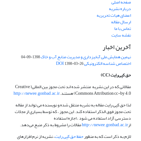
صفحه اصلی
درباره نشریه
اعضای هیات تحریریه
ارسال مقاله
تماس با ما
نقشه سایت
آخرین اخبار
نهمین همایش ملی آبخیزداری و مدیریت منابع آب و خاک
1398-09-04
اختصاص شناسه الکترونیکی DOI
1398-03-26
حق کپی‌رایت
(CC)
مقالاتی که در این نشریه منتشر شده اند تحت مجوز بین المللی( Creative
Commons Attribution cc-by 4.0) هستند.
http://newee.gonbad.ac.ir
لذا حق کپی رایت مقاله به نشریه منتقل شده و نویسنده می تواند از مقاله
تحت مجوز فوق الذکر استفاده کند. این مجوز ، که توسط بسیاری از مجلات
دسترسی آزاد استفاده می شود ، اجازه استفاده
از
http://newee.gonbad.ac.ir
مقالات را مشروط به ذکر منبع می‌دهد.
لازم به ذکر است که به منظور
حفظ حق کپی رایت
، نشریه از نرم افزارهای