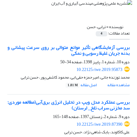
نویسنده =
ترابی، حسن
تعداد مقالات:
4
بررسی آزمایشگاهی تأثیر موانع متوالی بر روی سرعت پیشانی و
بدنه جریان غلیظ رسوبی و نمکی
دوره 10، شماره 1، پاییز 1398، صفحه
34-50
10.22125/iwe.2019.95873
محمد توزنده جانی، امیرحمزه حقی ابی، محمود کاشفی پور، حسن ترابی
مشاهده مقاله
اصل مقاله
1.81 M
بررسی عملکرد مدل ویپ در تحلیل انرژی برق‌آبی(مطالعه موردی:
سد مخزنی سراب تلخ_ لرستان)
دوره 9، شماره 2، زمستان 1397، صفحه
148-165
10.22125/iwe.2019.87390
علی کاکاوند، بابک شاهی نژاد، حسن ترابی