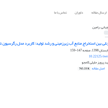
ارسال مقاله
داوران
تماس با ما
یانی، رامین
نلی بین استخراج منابع آب زیرزمینی و رشد تولید: کاربرد مدل رگرسیون ناپا
147-159
10.22125/iwe
د پرویز جلیلی کامجو
اصل مقاله
765.33 K