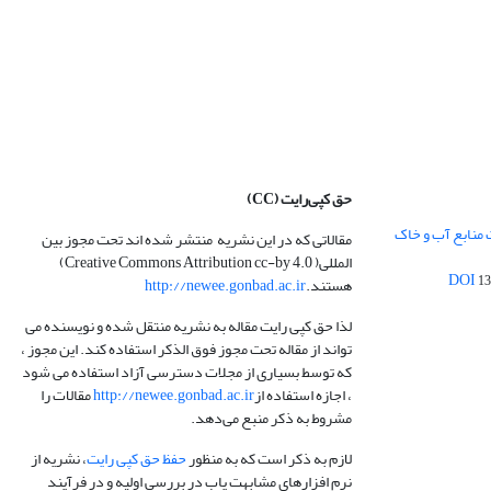
حق کپی‌رایت
(CC)
 منابع آب و خاک
مقالاتی که در این نشریه منتشر شده اند تحت مجوز بین
المللی( Creative Commons Attribution cc-by 4.0)
13
هستند.
http://newee.gonbad.ac.ir
لذا حق کپی رایت مقاله به نشریه منتقل شده و نویسنده می
تواند از مقاله تحت مجوز فوق الذکر استفاده کند. این مجوز ،
که توسط بسیاری از مجلات دسترسی آزاد استفاده می شود
، اجازه استفاده از
http://newee.gonbad.ac.ir
مقالات را
مشروط به ذکر منبع می‌دهد.
لازم به ذکر است که به منظور
حفظ حق کپی رایت
، نشریه از
نرم افزارهای مشابهت یاب در بررسی اولیه و در فرآیند