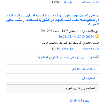
مشاهده مقاله
اصل مقاله
1.27 M
بررسی تعیین دور آبیاری بهینه بر عملکرد و اجزای عملکرد کنجد
در مناطق مهم تحت کشت کنجد در کشور با استفاده از تشت تبخیر
کلاس A
دوره 9، شماره 4، تابستان 1398، صفحه
206-221
10.22125/iwe.2019.90264
حسین جعفری، فریدون نورقلی پور، مجید رجایی
مشاهده مقاله
اصل مقاله
1.01 M
مقالات آماده انتشار
شماره جاری
شماره‌های پیشین نشریه
دوره 16 (1404)