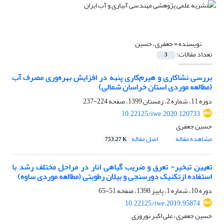
نویسنده =
جعفری، حسین
تعداد مقالات:
3
بررسی نشاکاری و هیرم‌کاری پنبه در افزایش بهره‌وری مصرف آب
(مطالعه موردی استان خراسان شمالی)
دوره 11، شماره 2، زمستان 1399، صفحه
224-237
10.22125/iwe.2020.120733
حسین جعفری
مشاهده مقاله
اصل مقاله
753.27 K
تعیین تبخیر- تعرق و ضریب گیاهی انار در مراحل مختلف رشد با
استفاده ازتکنیک دورسنجی و بیلان رطوبتی (مطالعه موردی ساوه)
دوره 10، شماره 1، پاییز 1398، صفحه
51-65
10.22125/iwe.2019.95874
حسین جعفری، علی اکبر نوروزی