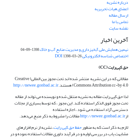
درباره نشریه
اعضای هیات تحریریه
ارسال مقاله
تماس با ما
نقشه سایت
آخرین اخبار
نهمین همایش ملی آبخیزداری و مدیریت منابع آب و خاک
1398-09-04
اختصاص شناسه الکترونیکی DOI
1398-03-26
حق کپی‌رایت
(CC)
مقالاتی که در این نشریه منتشر شده اند تحت مجوز بین المللی( Creative
Commons Attribution cc-by 4.0) هستند.
http://newee.gonbad.ac.ir
لذا حق کپی رایت مقاله به نشریه منتقل شده و نویسنده می تواند از مقاله
تحت مجوز فوق الذکر استفاده کند. این مجوز ، که توسط بسیاری از مجلات
دسترسی آزاد استفاده می شود ، اجازه استفاده
از
http://newee.gonbad.ac.ir
مقالات را مشروط به ذکر منبع می‌دهد.
لازم به ذکر است که به منظور
حفظ حق کپی رایت
، نشریه از نرم افزارهای
مشابهت یاب در بررسی اولیه و در فرآیند داوری مقالات استفاده نموده و در