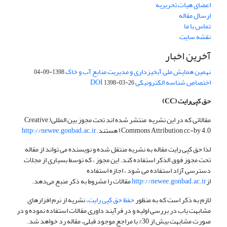
اعضای هیات تحریریه
ارسال مقاله
تماس با ما
نقشه سایت
آخرین اخبار
نهمین همایش ملی آبخیزداری و مدیریت منابع آب و خاک
1398-09-04
اختصاص شناسه الکترونیکی DOI
1398-03-26
حق کپی‌رایت
(CC)
مقالاتی که در این نشریه منتشر شده اند تحت مجوز بین المللی( Creative
Commons Attribution cc-by 4.0) هستند.
http://newee.gonbad.ac.ir
لذا حق کپی رایت مقاله به نشریه منتقل شده و نویسنده می تواند از مقاله
تحت مجوز فوق الذکر استفاده کند. این مجوز ، که توسط بسیاری از مجلات
دسترسی آزاد استفاده می شود ، اجازه استفاده
از
http://newee.gonbad.ac.ir
مقالات را مشروط به ذکر منبع می‌دهد.
لازم به ذکر است که به منظور
حفظ حق کپی رایت
، نشریه از نرم افزارهای
مشابهت یاب در بررسی اولیه و در فرآیند داوری مقالات استفاده نموده و در
صورت مشابهت بیش از 30% با مراجع موجود قبلی، مقاله رد خواهد شد.