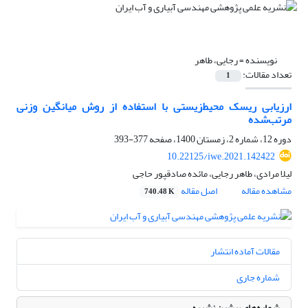
نویسنده =
رجایی، طاهر
تعداد مقالات:
1
ارزیابی ریسک محیط‌زیستی با استفاده از روش میانگین وزنی
مرتب‌شده
دوره 12، شماره 2، زمستان 1400، صفحه
377-393
10.22125/iwe.2021.142422
لیلا مرادی، طاهر رجایی، مائده صادقپور حاجی
مشاهده مقاله
اصل مقاله
740.48 K
مقالات آماده انتشار
شماره جاری
شماره‌های پیشین نشریه