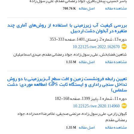
یاسر حسینی، پیمان باقری، جواد رمضانی مقدم، علی رسول زاده
مشاهده مقاله
اصل مقاله
700.76 K
بررسی کیفیت آب زیرزمینی با استفاده از روش‌های آماری چند
متغیره در آبخوان دشت اردبیل
دوره 13، شماره 2، زمستان 1401، صفحه
333-353
10.22125/iwe.2022.162670
شاهین فضابخش، علی رسول زاده، جواد رمضانی مقدم، مهدی اسماعیلیان
مشاهده مقاله
اصل مقاله
1.55 M
تعیین رابطه فرونشست زمین و افت سطح آب‌زیرزمینی با دو روش
تداخل سنجی راداری و ایستگاه ثابت GPS (مطالعه موردی: دشت
سلماس)
دوره 11، شماره 1، پاییز 1399، صفحه
168-182
10.22125/iwe.2020.114960
کیوان زارعی، علی رسول زاده، مرتضی صدیقی، غلامرضا احمدزاده، جواد
رمضانی مقدم
مشاهده مقاله
اصل مقاله
1.35 M