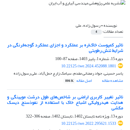
نویسنده =
رسول زاده، علی
تعداد مقالات:
4
تاثیر ‌کمپوست خاک‌اره بر عملکرد و اجزای عملکرد گوجه‌فرنگی در
شرایط تنش رطوبتی
دوره 15، شماره 1، پاییز 1403، صفحه
87-100
10.22125/iwe.2024.452088.1801
یاسر حسینی، جواد رمضانی مقدم، سیامک زارع حمل‌آباد، علی رسول زاده
مشاهده مقاله
اصل مقاله
806 K
تاثیر تغییر کاربری اراضی بر شاخص‌های طول درشت مویینگی و
هدایت هیدرولیکی اشباع خاک با استفاده از نفوذسنج دیسک
مکشی
دوره 13، ویژه نامه تابستان 1402، تابستان 1402، صفحه
306-322
10.22125/iwe.2022.295621.1533