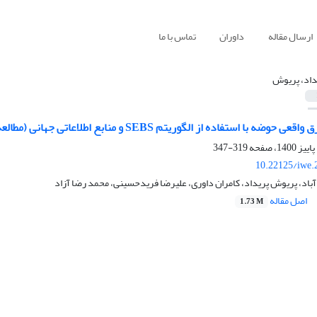
ارسال مقاله
داوران
تماس با ما
داد، پریوش
تفاده از الگوریتم SEBS و منابع اطلاعاتی جهانی (مطالعه موردی: حوضه آبریز نیشابور)
319-347
10.22125/iwe.
باد، پریوش پریداد، کامران داوری، علیرضا فریدحسینی، محمد رضا آزاد
اصل مقاله
1.73 M