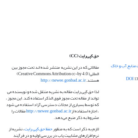
حق کپی‌رایت
(CC)
 منابع آب و خاک
مقالاتی که در این نشریه منتشر شده اند تحت مجوز بین
المللی( Creative Commons Attribution cc-by 4.0)
13
هستند.
http://newee.gonbad.ac.ir
لذا حق کپی رایت مقاله به نشریه منتقل شده و نویسنده می
تواند از مقاله تحت مجوز فوق الذکر استفاده کند. این مجوز ،
که توسط بسیاری از مجلات دسترسی آزاد استفاده می شود
، اجازه استفاده از
http://newee.gonbad.ac.ir
مقالات را
مشروط به ذکر منبع می‌دهد.
لازم به ذکر است که به منظور
حفظ حق کپی رایت
، نشریه از
نرم افزارهای مشابهت یاب در بررسی اولیه و در فرآیند