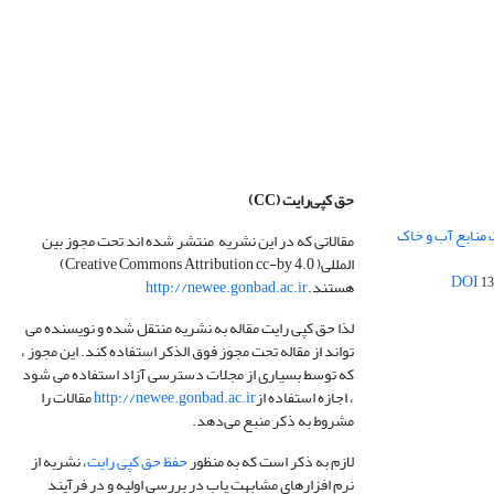
حق کپی‌رایت
(CC)
 منابع آب و خاک
مقالاتی که در این نشریه منتشر شده اند تحت مجوز بین
المللی( Creative Commons Attribution cc-by 4.0)
13
هستند.
http://newee.gonbad.ac.ir
لذا حق کپی رایت مقاله به نشریه منتقل شده و نویسنده می
تواند از مقاله تحت مجوز فوق الذکر استفاده کند. این مجوز ،
که توسط بسیاری از مجلات دسترسی آزاد استفاده می شود
، اجازه استفاده از
http://newee.gonbad.ac.ir
مقالات را
مشروط به ذکر منبع می‌دهد.
لازم به ذکر است که به منظور
حفظ حق کپی رایت
، نشریه از
نرم افزارهای مشابهت یاب در بررسی اولیه و در فرآیند