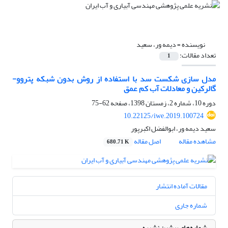
نویسنده =
دیمه ور، سعید
تعداد مقالات:
1
مدل سازی شکست سد با استفاده از روش بدون شبکه پتروو-
گالرکین و معادلات آب کم عمق
دوره 10، شماره 2، زمستان 1398، صفحه
62-75
10.22125/iwe.2019.100724
سعید دیمه ور، ابوالفضل اکبرپور
مشاهده مقاله
اصل مقاله
680.71 K
مقالات آماده انتشار
شماره جاری
شماره‌های پیشین نشریه