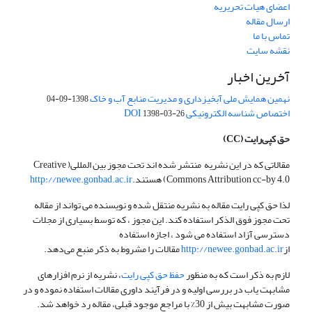
اعضای هیات تحریریه
ارسال مقاله
تماس با ما
نقشه سایت
آخرین اخبار
نهمین همایش ملی آبخیزداری و مدیریت منابع آب و خاک
1398-09-04
اختصاص شناسه الکترونیکی DOI
1398-03-26
حق کپی‌رایت
(CC)
مقالاتی که در این نشریه منتشر شده اند تحت مجوز بین المللی( Creative
Commons Attribution cc-by 4.0) هستند.
http://newee.gonbad.ac.ir
لذا حق کپی رایت مقاله به نشریه منتقل شده و نویسنده می تواند از مقاله
تحت مجوز فوق الذکر استفاده کند. این مجوز ، که توسط بسیاری از مجلات
دسترسی آزاد استفاده می شود ، اجازه استفاده
از
http://newee.gonbad.ac.ir
مقالات را مشروط به ذکر منبع می‌دهد.
لازم به ذکر است که به منظور
حفظ حق کپی رایت
، نشریه از نرم افزارهای
مشابهت یاب در بررسی اولیه و در فرآیند داوری مقالات استفاده نموده و در
صورت مشابهت بیش از 30% با مراجع موجود قبلی، مقاله رد خواهد شد.