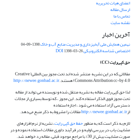
اعضای هیات تحریریه
ارسال مقاله
تماس با ما
نقشه سایت
آخرین اخبار
نهمین همایش ملی آبخیزداری و مدیریت منابع آب و خاک
1398-09-04
اختصاص شناسه الکترونیکی DOI
1398-03-26
حق کپی‌رایت
(CC)
مقالاتی که در این نشریه منتشر شده اند تحت مجوز بین المللی( Creative
Commons Attribution cc-by 4.0) هستند.
http://newee.gonbad.ac.ir
لذا حق کپی رایت مقاله به نشریه منتقل شده و نویسنده می تواند از مقاله
تحت مجوز فوق الذکر استفاده کند. این مجوز ، که توسط بسیاری از مجلات
دسترسی آزاد استفاده می شود ، اجازه استفاده
از
http://newee.gonbad.ac.ir
مقالات را مشروط به ذکر منبع می‌دهد.
لازم به ذکر است که به منظور
حفظ حق کپی رایت
، نشریه از نرم افزارهای
مشابهت یاب در بررسی اولیه و در فرآیند داوری مقالات استفاده نموده و در
صورت مشابهت بیش از 30% با مراجع موجود قبلی، مقاله رد خواهد شد.