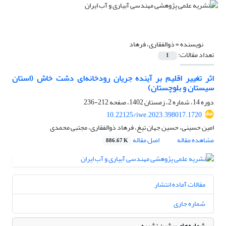
نویسنده =
ذوالفقاری، فرهاد
تعداد مقالات:
1
اثر تغییر اقلیم بر آینده جریان رودخانه‌ای دشت خاش (استان
سیستان و بلوچستان)
دوره 14، شماره 2، زمستان 1402، صفحه
212-236
10.22125/iwe.2023.398017.1720
امین حسینی، حسین جهان تیغ، فرهاد ذوالفقاری، مجتبی محمدی
مشاهده مقاله
اصل مقاله
886.67 K
مقالات آماده انتشار
شماره جاری
شماره‌های پیشین نشریه